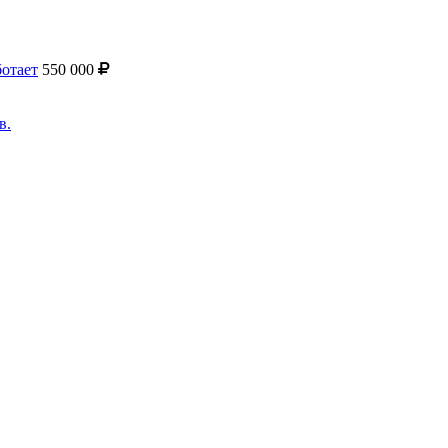
ботает
550 000
в.